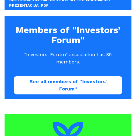
SEKTORIAUS APŽVALGOS PRISTATYMO VISUOMENEI
PREZENTACIJA .PDF
Members of "Investors’
Forum"
"Investors' Forum" association has 89
members.
See all members of “Investors’
Forum”