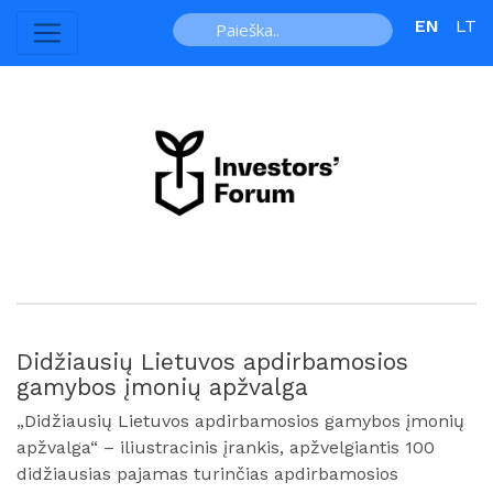
EN
LT
Didžiausių Lietuvos apdirbamosios
gamybos įmonių apžvalga
„Didžiausių Lietuvos apdirbamosios gamybos įmonių
apžvalga“ – iliustracinis įrankis, apžvelgiantis 100
didžiausias pajamas turinčias apdirbamosios