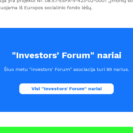
sija yra projekto Nr. 08.5.1-ESFA-V-423-02-0001 „Įmonių so
suojama iš Europos socialinio fondo lėšų.
"Investors’ Forum" nariai
Šiuo metu "Investors' Forum" asociacija turi 89 narius.
Visi “Investors’ Forum” nariai