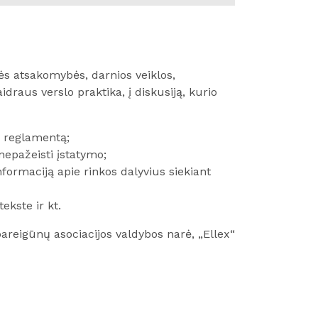
s atsakomybės, darnios veiklos,
draus verslo praktika, į diskusiją, kurio
s reglamentą;
 nepažeisti įstatymo;
nformaciją apie rinkos dalyvius siekiant
ekste ir kt.
eigūnų asociacijos valdybos narė, „Ellex“