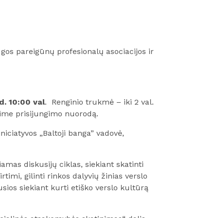
gos pareigūnų profesionalų asociacijos ir
d. 10:00 val
. Renginio trukmė – iki 2 val.
ime prisijungimo nuorodą.
niciatyvos „Baltoji banga” vadovė,
amas diskusijų ciklas, siekiant skatinti
rtimi, gilinti rinkos dalyvių žinias verslo
sios siekiant kurti etiško verslo kultūrą