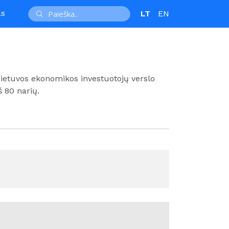
as
LT
EN
Lietuvos ekonomikos investuotojų verslo
š 80 narių.