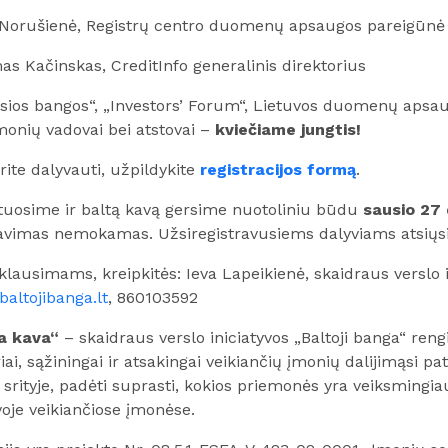
Norušienė, Registrų centro duomenų apsaugos pareigūnė
as Kačinskas, CreditInfo generalinis direktorius
osios bangos“, „Investors’ Forum“, Lietuvos duomenų apsau
įmonių vadovai bei atstovai –
kviečiame jungtis!
rite dalyvauti, užpildykite
registracijos formą
.
tuosime ir baltą kavą gersime nuotoliniu būdu
sausio 27 
avimas nemokamas. Užsiregistravusiems dalyviams atsiųs
klausimams, kreipkitės: Ieva Lapeikienė, skaidraus verslo i
baltojibanga.lt
, 860103592
a kava“
– skaidraus verslo iniciatyvos „Baltoji banga“ rengi
iai, sąžiningai ir atsakingai veikiančių įmonių dalijimąsi pati
 srityje, padėti suprasti, kokios priemonės yra veiksmingiau
voje veikiančiose įmonėse.