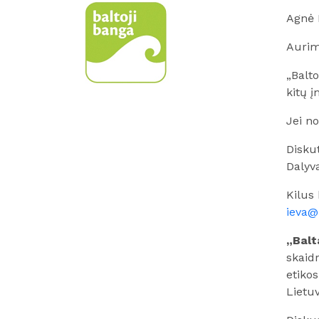
Agnė 
Aurim
„Balt
kitų 
Jei no
Disku
Dalyv
Kilus 
ieva@
„
Balt
skaidr
etikos
Lietu