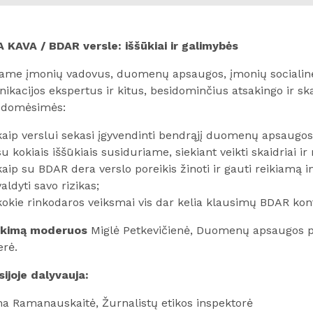
 KAVA / BDAR versle: iššūkiai ir galimybės
iame įmonių vadovus, duomenų apsaugos, įmonių socialinė
kacijos ekspertus ir kitus, besidominčius atsakingo ir skai
 domėsimės:
kaip verslui sekasi įgyvendinti bendrąjį duomenų apsaugo
su kokiais iššūkiais susiduriame, siekiant veikti skaidriai ir
kaip su BDAR dera verslo poreikis žinoti ir gauti reikiamą i
valdyti savo rizikas;
kokie rinkodaros veiksmai vis dar kelia klausimų BDAR kont
ikimą moderuos
Miglė Petkevičienė, Duomenų apsaugos par
erė.
sijoje dalyvauja:
na Ramanauskaitė, Žurnalistų etikos inspektorė