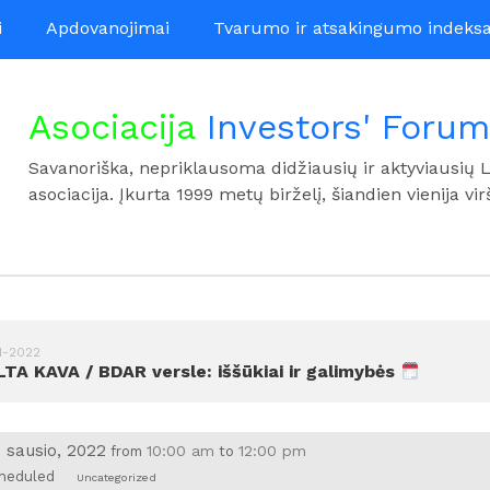
i
Apdovanojimai
Tvarumo ir atsakingumo indeks
Asociacija
Investors' Forum
Savanoriška, nepriklausoma didžiausių ir aktyviausių 
asociacija. Įkurta 1999 metų birželį, šiandien vienija vir
1-2022
TA KAVA / BDAR versle: iššūkiai ir galimybės
 sausio, 2022
10:00 am
12:00 pm
from
to
heduled
Uncategorized