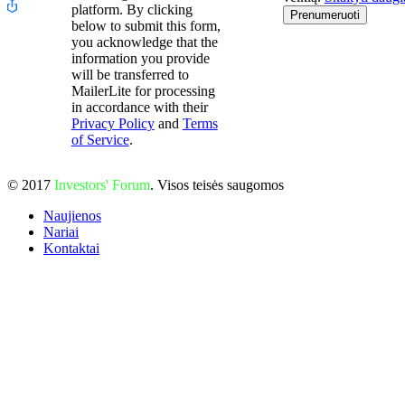
platform. By clicking
Prenumeruoti
below to submit this form,
you acknowledge that the
information you provide
will be transferred to
MailerLite for processing
in accordance with their
Privacy Policy
and
Terms
of Service
.
© 2017
Investors' Forum
. Visos teisės saugomos
Naujienos
Nariai
Kontaktai