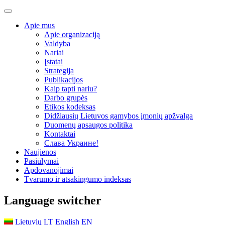
Apie mus
Apie organizaciją
Valdyba
Nariai
Įstatai
Strategija
Publikacijos
Kaip tapti nariu?
Darbo grupės
Etikos kodeksas
Didžiausių Lietuvos gamybos įmonių apžvalga
Duomenų apsaugos politika
Kontaktai
Слава Украине!
Naujienos
Pasiūlymai
Apdovanojimai
Tvarumo ir atsakingumo indeksas
Language switcher
Lietuvių
LT
English
EN