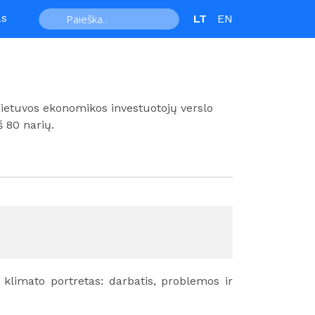
as
LT
EN
Lietuvos ekonomikos investuotojų verslo
š 80 narių.
nio klimato portretas: darbatis, problemos ir