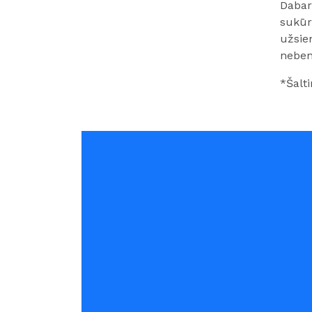
Dabar
sukūr
užsie
nebend
*Šaltin