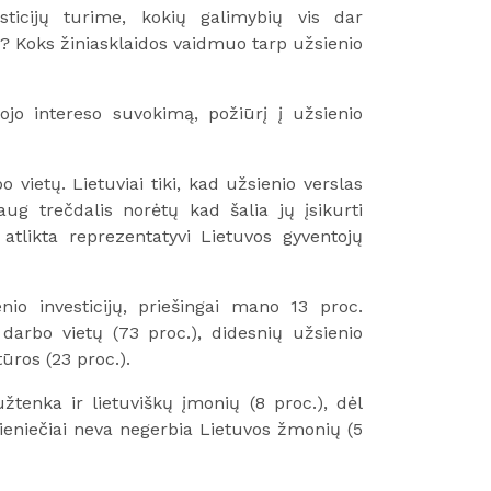
esticijų turime, kokių galimybių vis dar
ą? Koks žiniasklaidos vaidmuo tarp užsienio
ojo intereso suvokimą, požiūrį į užsienio
 vietų. Lietuviai tiki, kad užsienio verslas
ug trečdalis norėtų kad šalia jų įsikurti
atlikta reprezentatyvi Lietuvos gyventojų
enio investicijų, priešingai mano 13 proc.
darbo vietų (73 proc.), didesnių užsienio
ūros (23 proc.).
žtenka ir lietuviškų įmonių (8 proc.), dėl
sieniečiai neva negerbia Lietuvos žmonių (5