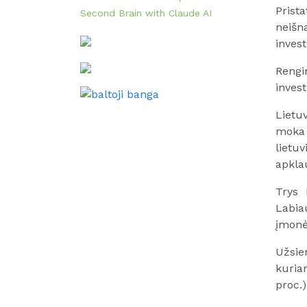
Prist
Second Brain with Claude AI
neišn
inves
Rengi
invest
Lietuv
moka 
lietu
apkla
Trys 
Labia
įmonė
Užsie
kuria
proc.)