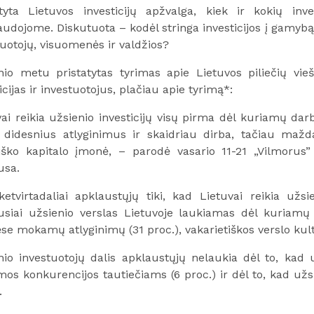
atyta Lietuvos investicijų apžvalga, kiek ir kokių inv
audojome. Diskutuota – kodėl stringa investicijos į gamyb
tuotojų, visuomenės ir valdžios?
nio metu pristatytas tyrimas apie Lietuvos piliečių vieš
icijas ir investuotojus, plačiau apie tyrimą*:
ai reikia užsienio investicijų visų pirma dėl kuriamų darbo
didesnius atlyginimus ir skaidriau dirba, tačiau mažda
viško kapitalo įmonė, – parodė vasario 11-21 „Vilmorus” 
usa.
ketvirtadaliai apklaustųjų tiki, kad Lietuvai reikia užsi
usiai užsienio verslas Lietuvoje laukiamas dėl kuriamų 
se mokamų atlyginimų (31 proc.), vakarietiškos verslo kult
nio investuotojų dalis apklaustųjų nelaukia dėl to, kad u
mos konkurencijos tautiečiams (6 proc.) ir dėl to, kad už
.