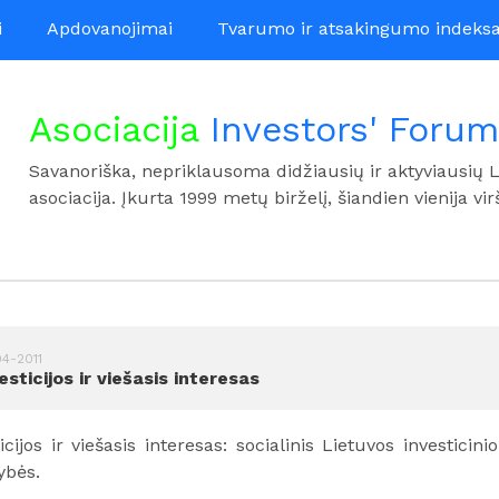
i
Apdovanojimai
Tvarumo ir atsakingumo indeks
Asociacija
Investors' Forum
Savanoriška, nepriklausoma didžiausių ir aktyviausių 
asociacija. Įkurta 1999 metų birželį, šiandien vienija vir
4-2011
esticijos ir viešasis interesas
icijos ir viešasis interesas: socialinis Lietuvos investici
ybės.