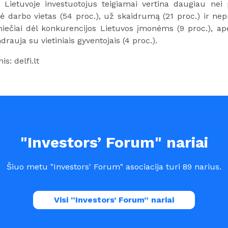
 Lietuvoje investuotojus teigiamai vertina daugiau nei
ė darbo vietas (54 proc.), už skaidrumą (21 proc.) ir nep
niečiai dėl konkurencijos Lietuvos įmonėms (9 proc.), ap
rauja su vietiniais gyventojais (4 proc.).
is: delfi.lt
"Investors’ Forum" nariai
Šiuo metu "Investors' Forum" asociacija turi 89 narius.
Visi “Investors’ Forum” nariai