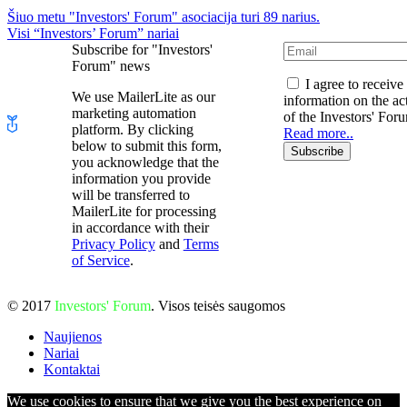
Šiuo metu "Investors' Forum" asociacija turi 89 narius.
Visi “Investors’ Forum” nariai
Subscribe for "Investors'
Forum" news
I agree to receive
We use MailerLite as our
information on the act
marketing automation
of the Investors' For
platform. By clicking
Read more..
below to submit this form,
Subscribe
you acknowledge that the
information you provide
will be transferred to
MailerLite for processing
in accordance with their
Privacy Policy
and
Terms
of Service
.
© 2017
Investors' Forum
. Visos teisės saugomos
Naujienos
Nariai
Kontaktai
We use cookies to ensure that we give you the best experience on