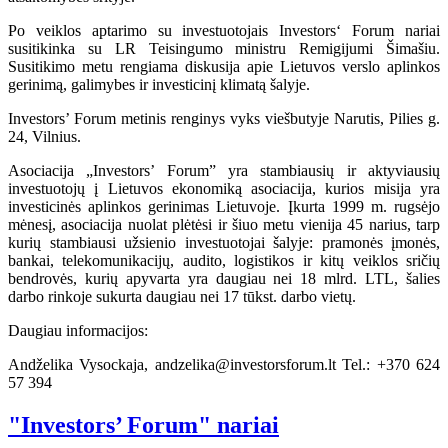
Po veiklos aptarimo su investuotojais Investors‘ Forum nariai
susitikinka su LR Teisingumo ministru Remigijumi Šimašiu.
Susitikimo metu rengiama diskusija apie Lietuvos verslo aplinkos
gerinimą, galimybes ir investicinį klimatą šalyje.
Investors’ Forum metinis renginys vyks viešbutyje Narutis, Pilies g.
24, Vilnius.
Asociacija „Investors’ Forum” yra stambiausių ir aktyviausių
investuotojų į Lietuvos ekonomiką asociacija, kurios misija yra
investicinės aplinkos gerinimas Lietuvoje. Įkurta 1999 m. rugsėjo
mėnesį, asociacija nuolat plėtėsi ir šiuo metu vienija 45 narius, tarp
kurių stambiausi užsienio investuotojai šalyje: pramonės įmonės,
bankai, telekomunikacijų, audito, logistikos ir kitų veiklos sričių
bendrovės, kurių apyvarta yra daugiau nei 18 mlrd. LTL, šalies
darbo rinkoje sukurta daugiau nei 17 tūkst. darbo vietų.
Daugiau informacijos:
Andželika Vysockaja, andzelika@investorsforum.lt Tel.: +370 624
57 394
"Investors’ Forum" nariai