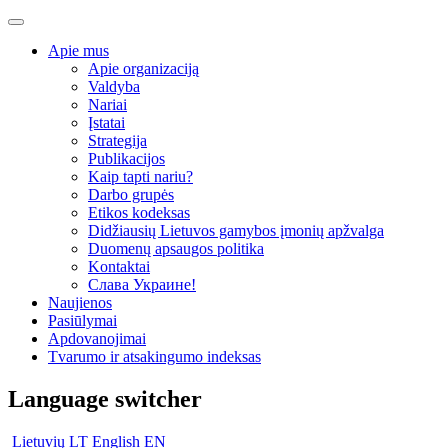
Apie mus
Apie organizaciją
Valdyba
Nariai
Įstatai
Strategija
Publikacijos
Kaip tapti nariu?
Darbo grupės
Etikos kodeksas
Didžiausių Lietuvos gamybos įmonių apžvalga
Duomenų apsaugos politika
Kontaktai
Слава Украине!
Naujienos
Pasiūlymai
Apdovanojimai
Tvarumo ir atsakingumo indeksas
Language switcher
Lietuvių
LT
English
EN