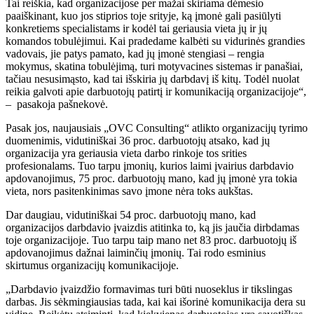
Tai reiškia, kad organizacijose per mažai skiriama dėmesio
paaiškinant, kuo jos stiprios toje srityje, ką įmonė gali pasiūlyti
konkretiems specialistams ir kodėl tai geriausia vieta jų ir jų
komandos tobulėjimui. Kai pradedame kalbėti su vidurinės grandies
vadovais, jie patys pamato, kad jų įmonė stengiasi – rengia
mokymus, skatina tobulėjimą, turi motyvacines sistemas ir panašiai,
tačiau nesusimąsto, kad tai išskiria jų darbdavį iš kitų. Todėl nuolat
reikia galvoti apie darbuotojų patirtį ir komunikaciją organizacijoje“,
– pasakoja pašnekovė.
Pasak jos, naujausiais „OVC Consulting“ atlikto organizacijų tyrimo
duomenimis, vidutiniškai 36 proc. darbuotojų atsako, kad jų
organizacija yra geriausia vieta darbo rinkoje tos srities
profesionalams. Tuo tarpu įmonių, kurios laimi įvairius darbdavio
apdovanojimus, 75 proc. darbuotojų mano, kad jų įmonė yra tokia
vieta, nors pasitenkinimas savo įmone nėra toks aukštas.
Dar daugiau, vidutiniškai 54 proc. darbuotojų mano, kad
organizacijos darbdavio įvaizdis atitinka to, ką jis jaučia dirbdamas
toje organizacijoje. Tuo tarpu taip mano net 83 proc. darbuotojų iš
apdovanojimus dažnai laiminčių įmonių. Tai rodo esminius
skirtumus organizacijų komunikacijoje.
„Darbdavio įvaizdžio formavimas turi būti nuoseklus ir tikslingas
darbas. Jis sėkmingiausias tada, kai kai išorinė komunikacija dera su