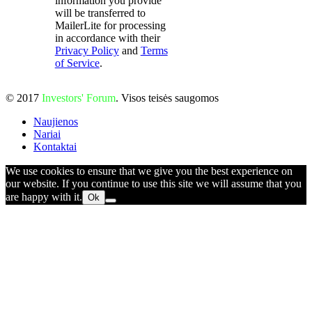
information you provide
will be transferred to
MailerLite for processing
in accordance with their
Privacy Policy
and
Terms
of Service
.
© 2017
Investors' Forum
. Visos teisės saugomos
Naujienos
Nariai
Kontaktai
We use cookies to ensure that we give you the best experience on
our website. If you continue to use this site we will assume that you
are happy with it.
Ok