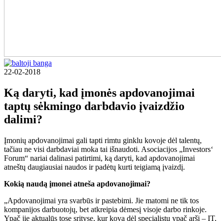
22-02-2018
Ką daryti, kad įmonės apdovanojimai
taptų sėkmingo darbdavio įvaizdžio
dalimi?
Įmonių apdovanojimai gali tapti rimtu ginklu kovoje dėl talentų,
tačiau ne visi darbdaviai moka tai išnaudoti. Asociacijos „Investors‘
Forum“ nariai dalinasi patirtimi, ką daryti, kad apdovanojimai
atneštų daugiausiai naudos ir padėtų kurti teigiamą įvaizdį.
Kokią naudą įmonei atneša apdovanojimai?
„Apdovanojimai yra svarbūs ir pastebimi. Jie matomi ne tik tos
kompanijos darbuotojų, bet atkreipia dėmesį visoje darbo rinkoje.
Ypač jie aktualūs tose srityse, kur kova dėl specialistų ypač arši – IT,