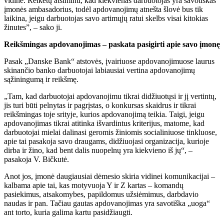
vidine. Reikėtų atsiminti, kad kiekvienas darbuotojas yra savotiškas
įmonės ambasadorius, todėl apdovanojimų atnešta šlovė bus tik
laikina, jeigu darbuotojas savo artimųjų ratui skelbs visai kitokias
žinutes”, – sako ji.
Reikšmingas apdovanojimas – paskata pasigirti apie savo įmonę
Pasak „Danske Bank“ atstovės, įvairiuose apdovanojimuose laurus
skinančio banko darbuotojai labiausiai vertina apdovanojimų
sąžiningumą ir reikšmę.
„Tam, kad darbuotojai apdovanojimu tikrai didžiuotųsi ir jį vertintų,
jis turi būti pelnytas ir pagrįstas, o konkursas skaidrus ir tikrai
reikšmingas toje srityje, kurios apdovanojimą teikia. Taigi, jeigu
apdovanojimas tikrai atitinka išvardintus kriterijus, matome, kad
darbuotojai mielai dalinasi geromis žiniomis socialiniuose tinkluose,
apie tai pasakoja savo draugams, didžiuojasi organizacija, kurioje
dirba ir žino, kad bent dalis nuopelnų yra kiekvieno iš jų“, –
pasakoja V. Bičkutė.
Anot jos, įmonė daugiausiai dėmesio skiria vidinei komunikacijai –
kalbama apie tai, kas motyvuoja Y ir Z kartas – komandų
pasiekimus, atsakomybes, papildomus užsiėmimus, darbdavio
naudas ir pan. Tačiau gautas apdovanojimas yra savotiška „uoga“
ant torto, kuria galima kartu pasidžiaugti.