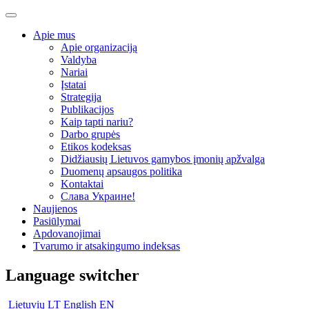
Apie mus
Apie organizaciją
Valdyba
Nariai
Įstatai
Strategija
Publikacijos
Kaip tapti nariu?
Darbo grupės
Etikos kodeksas
Didžiausių Lietuvos gamybos įmonių apžvalga
Duomenų apsaugos politika
Kontaktai
Слава Украине!
Naujienos
Pasiūlymai
Apdovanojimai
Tvarumo ir atsakingumo indeksas
Language switcher
Lietuvių
LT
English
EN