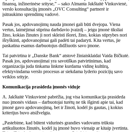
finansų, inžinerinėse srityse,” – sako Almanta Jakštaitė Vinkuvienė,
verslo konsultacijų įmonės „OVC Consulting“ partnerė ir
įsitraukimo sprendimų vadovė.
Pasak jos, apdovanojimų nauda įmonei gali būti dvejopa. Viena
vertus, laimėjimai stiprina darbdavio įvaizdį – jeigu įmonė tiksliai
žino, kokias žinutes ji nori skleisti išorei, žino, kokias stiprybes nori
išryškinti, apdovanojimai gali padėti tai padaryti. Kita vertus, jie
paskatina esamus darbuotojus didžiuotis savo įmone.
Tai patvirtina ir „Danske Bank“ atstovė žiniaisklaidai Vaida Bičkutė.
Pasak jos, apdovanojimai yra savotiškas patvirtinimas, kad
organizacija juda tinkama linkme kurdama vidinę kultūrą,
efektyvindama verslo procesus ar siekdama lyderio pozicijų savo
veiklos srityje.
Komunikacija prasideda įmonės viduje
A. Jakštaitė Vinkuvienė pabrėžia, jog visa komunikacija prasideda
nuo įmonės vidaus – darbuotojai turėtų ne tik išgirsti apie tai, kad
įmonė gavo apdovanojimą, bet ir žinoti, kodėl jis gautas, į kokius
kriterijus buvo atsižvelgta.
„Pastebime, kad būtent vidurinės grandies vadovams trūksta
artikuliuotos žinutės, kodėl jų įmonė buvo vienaip ar kitaip įvertinta.