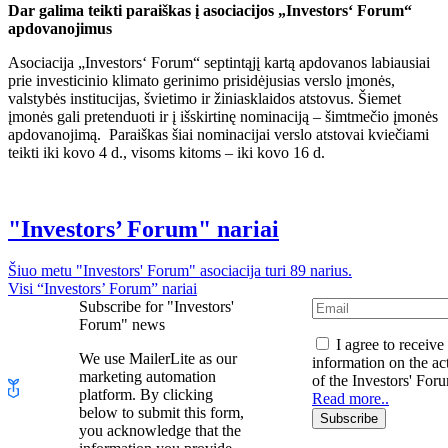
Dar galima teikti paraiškas į asociacijos „Investors‘ Forum“
apdovanojimus
Asociacija „Investors‘ Forum“ septintąjį kartą apdovanos labiausiai
prie investicinio klimato gerinimo prisidėjusias verslo įmonės,
valstybės institucijas, švietimo ir žiniasklaidos atstovus. Šiemet
įmonės gali pretenduoti ir į išskirtinę nominaciją – šimtmečio įmonės
apdovanojimą. Paraiškas šiai nominacijai verslo atstovai kviečiami
teikti iki kovo 4 d., visoms kitoms – iki kovo 16 d.
"Investors’ Forum" nariai
Šiuo metu "Investors' Forum" asociacija turi 89 narius.
Visi “Investors’ Forum” nariai
Subscribe for "Investors'
Forum" news
I agree to receive
We use MailerLite as our
information on the act
marketing automation
of the Investors' For
platform. By clicking
Read more..
below to submit this form,
Subscribe
you acknowledge that the