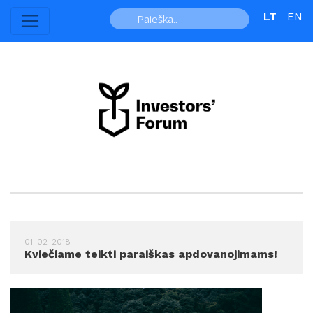
LT
EN
01-02-2018
Kviečiame teikti paraiškas apdovanojimams!