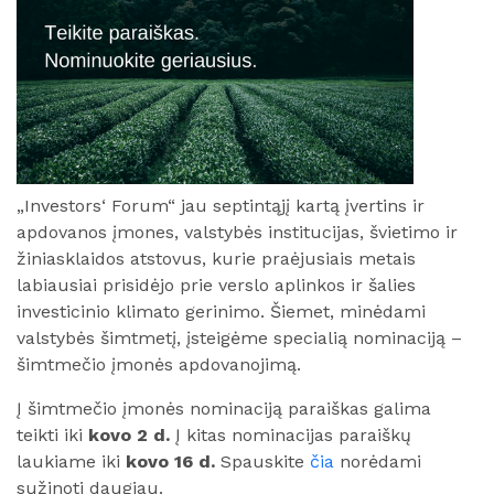
„Investors‘ Forum“ jau septintąjį kartą įvertins ir
apdovanos įmones, valstybės institucijas, švietimo ir
žiniasklaidos atstovus, kurie praėjusiais metais
labiausiai prisidėjo prie verslo aplinkos ir šalies
investicinio klimato gerinimo. Šiemet, minėdami
valstybės šimtmetį, įsteigėme specialią nominaciją –
šimtmečio įmonės apdovanojimą.
Į šimtmečio įmonės nominaciją paraiškas galima
teikti iki
kovo 2 d.
Į kitas nominacijas paraiškų
laukiame iki
kovo 16 d.
Spauskite
čia
norėdami
sužinoti daugiau.