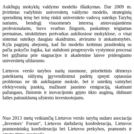
Aukštųjų mokyklų valdymo modelio išlaikymas. Dar 2009 m.
įtvirtintas vadybinis universitetų valdymo modelis, strateginių
sprendimų teisę bei teisę rinkti universiteto vadovą suteikęs Tarybų
nariams, bendrąjį visuomenės interesą atstovaujantiems
profesionalams, buvo svarbus žingsnis, paskatinęs teigiamas
permainas, struktūrines pertvarkas aukštosiose mokyklose, o visai
sistemai suteikęs daugiau skaidrumo, atvirumo ir atskaitomybės.
Kyla pagrįstų abejonių, kad šio modelio keitimas prasilenktų su
pačia pokyčio logika, kai stabdomi progresyvūs vystymosi procesai
bei grįžtama prie stagnacijos ir akademine laisve pridengiamo
universitetų uždarumo.
Lietuvos verslo tarybos narių nuomone, prioritetinis dėmesys
pateikiamų siūlymų įgyvendinimui padėtų spręsti opiausias
problemas ne tik aukštajame moksle, bet ir suteiktų valstybei
efektyvesnių įrankių, mažinant jaunimo emigraciją, skatinant
pažangaus, žiniomis ir inovacijomis grįsto ūkio augimą, didinant
šalies patrauklumą užsienio investuotojams.
Nuo 2013 metų veikiančią Lietuvos verslo tarybą sudaro asociacija
„Investors‘ Forum“, Lietuvos darbdavių konfederacija, Lietuvos
pramonininkų konfederacija bei Lietuvos prekybos, pramonės ir