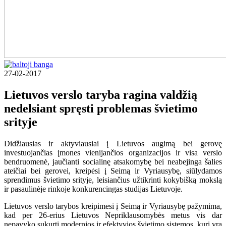
27-02-2017
Lietuvos verslo taryba ragina valdžią
nedelsiant spręsti problemas švietimo
srityje
Didžiausias ir aktyviausiai į Lietuvos augimą bei gerovę
investuojančias įmones vienijančios organizacijos ir visa verslo
bendruomenė, jaučianti socialinę atsakomybę bei neabejinga šalies
ateičiai bei gerovei, kreipėsi į Seimą ir Vyriausybę, siūlydamos
sprendimus švietimo srityje, leisiančius užtikrinti kokybišką mokslą
ir pasaulinėje rinkoje konkurencingas studijas Lietuvoje.
Lietuvos verslo tarybos kreipimesi į Seimą ir Vyriausybę pažymima,
kad per 26-erius Lietuvos Nepriklausomybės metus vis dar
nepavyko sukurti modernios ir efektyvios švietimo sistemos, kuri yra