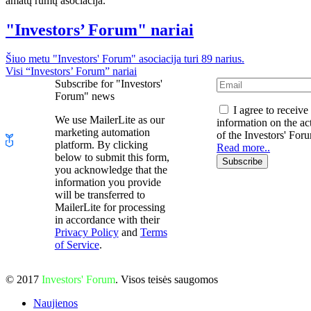
amatų rūmų asociacija.
"Investors’ Forum" nariai
Šiuo metu "Investors' Forum" asociacija turi 89 narius.
Visi “Investors’ Forum” nariai
Subscribe for "Investors'
Forum" news
I agree to receive
We use MailerLite as our
information on the act
marketing automation
of the Investors' For
platform. By clicking
Read more..
below to submit this form,
Subscribe
you acknowledge that the
information you provide
will be transferred to
MailerLite for processing
in accordance with their
Privacy Policy
and
Terms
of Service
.
© 2017
Investors' Forum
. Visos teisės saugomos
Naujienos