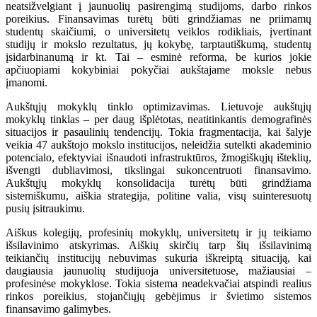
neatsižvelgiant į jaunuolių pasirengimą studijoms, darbo rinkos
poreikius. Finansavimas turėtų būti grindžiamas ne priimamų
studentų skaičiumi, o universitetų veiklos rodikliais, įvertinant
studijų ir mokslo rezultatus, jų kokybę, tarptautiškumą, studentų
įsidarbinanumą ir kt. Tai – esminė reforma, be kurios jokie
apčiuopiami kokybiniai pokyčiai aukštajame moksle nebus
įmanomi.
Aukštųjų mokyklų tinklo optimizavimas. Lietuvoje aukštųjų
mokyklų tinklas – per daug išplėtotas, neatitinkantis demografinės
situacijos ir pasaulinių tendencijų. Tokia fragmentacija, kai šalyje
veikia 47 aukštojo mokslo institucijos, neleidžia sutelkti akademinio
potencialo, efektyviai išnaudoti infrastruktūros, žmogiškųjų išteklių,
išvengti dubliavimosi, tikslingai sukoncentruoti finansavimo.
Aukštųjų mokyklų konsolidacija turėtų būti grindžiama
sistemiškumu, aiškia strategija, politine valia, visų suinteresuotų
pusių įsitraukimu.
Aiškus kolegijų, profesinių mokyklų, universitetų ir jų teikiamo
išsilavinimo atskyrimas. Aiškių skirčių tarp šių išsilavinimą
teikiančių institucijų nebuvimas sukuria iškreiptą situaciją, kai
daugiausia jaunuolių studijuoja universitetuose, mažiausiai –
profesinėse mokyklose. Tokia sistema neadekvačiai atspindi realius
rinkos poreikius, stojančiųjų gebėjimus ir švietimo sistemos
finansavimo galimybes.