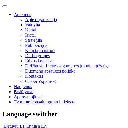
Apie mus
Apie organizaciją
Valdyba
Nariai
Įstatai
Strategija
Publikacijos
Kaip tapti nariu?
Darbo grupės
Etikos kodeksas
Didžiausių Lietuvos gamybos įmonių apžvalga
Duomenų apsaugos politika
Kontaktai
Слава Украине!
Naujienos
Pasiūlymai
Apdovanojimai
Tvarumo ir atsakingumo indeksas
Language switcher
Lietuvių
LT
English
EN