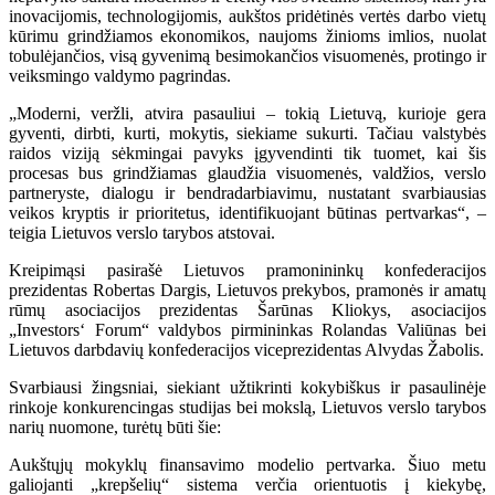
inovacijomis, technologijomis, aukštos pridėtinės vertės darbo vietų
kūrimu grindžiamos ekonomikos, naujoms žinioms imlios, nuolat
tobulėjančios, visą gyvenimą besimokančios visuomenės, protingo ir
veiksmingo valdymo pagrindas.
„Moderni, veržli, atvira pasauliui – tokią Lietuvą, kurioje gera
gyventi, dirbti, kurti, mokytis, siekiame sukurti. Tačiau valstybės
raidos viziją sėkmingai pavyks įgyvendinti tik tuomet, kai šis
procesas bus grindžiamas glaudžia visuomenės, valdžios, verslo
partneryste, dialogu ir bendradarbiavimu, nustatant svarbiausias
veikos kryptis ir prioritetus, identifikuojant būtinas pertvarkas“, –
teigia Lietuvos verslo tarybos atstovai.
Kreipimąsi pasirašė Lietuvos pramonininkų konfederacijos
prezidentas Robertas Dargis, Lietuvos prekybos, pramonės ir amatų
rūmų asociacijos prezidentas Šarūnas Kliokys, asociacijos
„Investors‘ Forum“ valdybos pirmininkas Rolandas Valiūnas bei
Lietuvos darbdavių konfederacijos viceprezidentas Alvydas Žabolis.
Svarbiausi žingsniai, siekiant užtikrinti kokybiškus ir pasaulinėje
rinkoje konkurencingas studijas bei mokslą, Lietuvos verslo tarybos
narių nuomone, turėtų būti šie:
Aukštųjų mokyklų finansavimo modelio pertvarka. Šiuo metu
galiojanti „krepšelių“ sistema verčia orientuotis į kiekybę,