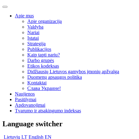
Apie mus
Apie organizaciją
Valdyba
Nariai
Įstatai
Strategija
Publikacijos
Kaip tapti nariu?
Darbo grupės
Etikos kodeksas
Didžiausių Lietuvos gamybos įmonių apžvalga
Duomenų apsaugos politika
Kontaktai
Слава Украине!
Naujienos
Pasiūlymai
Apdovanojimai
Tvarumo ir atsakingumo indeksas
Language switcher
Lietuvių
LT
English
EN