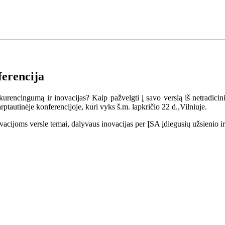
ferencija
urencingumą ir inovacijas? Kaip pažvelgti į savo verslą iš netradicin
tautinėje konferencijoje, kuri vyks š.m. lapkričio 22 d.,Vilniuje.
vacijoms versle temai, dalyvaus inovacijas per ĮSA įdiegusių užsienio i