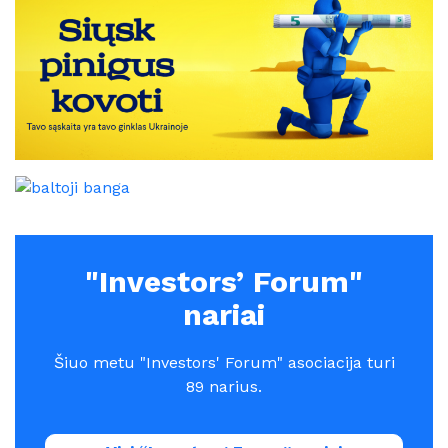
"Investors’ Forum"
nariai
Šiuo metu "Investors' Forum" asociacija turi
89 narius.