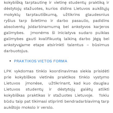
kokybišką tarptautinę ir vietinę studentų praktiką ir
dėstytojų stažuotes, kurios didins Lietuvos aukštųjų
mokyklų tarptautiškumą, užtikrins glaudesnius
ryšius tarp švietimo ir darbo pasaulio, padidins
absolventų įsidarbinamumą bei ankstyvos karjeros
galimybes. Įmonėms ši iniciatyva sudaro puikias
galimybes gauti kvalifikuotą laikiną darbo jėgą bei
ankstyvąjame etape atsirinkti talentus – būsimus
darbuotojus.
PRAKTIKOS VIETOS FORMA
LPK vykdomas tinklo koordinavimas siekia prisidėti
prie kokybiškos vietinės praktikos tinklo vystymo
Lietuvos įmonėse, užtikrinant, kad kuo daugiau
Lietuvos studentų ir dėstytojų galėtų atlikti
kokybiškas praktikas ir stažuotes Lietuvoje. Tokiu
būdu taip pat tikimasi stiprinti bendradarbiavimą tarp
aukštojo mokslo ir verslo.