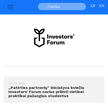
LT
EN
20-05-2014
„Patirties partnerių“ iniciatyva kviečia
Investors’ Forum narius priimti vietinei
praktikai pažangius studentus