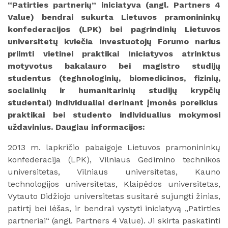
“Patirties partnerių” iniciatyva (angl. Partners 4
Value) bendrai sukurta Lietuvos pramonininkų
konfederacijos (LPK) bei pagrindinių Lietuvos
universitetų kviečia Investuotojų Forumo narius
priimti vietinei praktikai Iniciatyvos atrinktus
motyvotus bakalauro bei magistro studijų
studentus (teghnologinių, biomedicinos, fizinių,
socialinių ir humanitarinių studijų krypčių
studentai) individualiai derinant įmonės poreikius
praktikai bei studento individualius mokymosi
uždavinius. Daugiau informacijos:
2013 m. lapkričio pabaigoje Lietuvos pramonininkų
konfederacija (LPK), Vilniaus Gedimino technikos
universitetas, Vilniaus universitetas, Kauno
technologijos universitetas, Klaipėdos universitetas,
Vytauto Didžiojo universitetas susitarė sujungti žinias,
patirtį bei lėšas, ir bendrai vystyti iniciatyvą „Patirties
partneriai“ (angl. Partners 4 Value). Ji skirta paskatinti