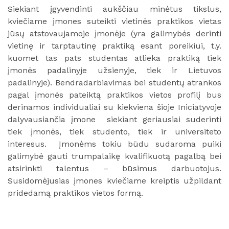
Siekiant įgyvendinti aukščiau minėtus tikslus,
kviečiame įmones suteikti vietinės praktikos vietas
jūsų atstovaujamoje įmonėje (yra galimybės derinti
vietinę ir tarptautinę praktiką esant poreikiui, t.y.
kuomet tas pats studentas atlieka praktiką tiek
įmonės padalinyje užsienyje, tiek ir Lietuvos
padalinyje). Bendradarbiavimas bei studentų atrankos
pagal įmonės pateiktą praktikos vietos profilį bus
derinamos individualiai su kiekviena šioje Iniciatyvoje
dalyvausiančia įmone siekiant geriausiai suderinti
tiek įmonės, tiek studento, tiek ir universiteto
interesus. Įmonėms tokiu būdu sudaroma puiki
galimybė gauti trumpalaikę kvalifikuotą pagalbą bei
atsirinkti talentus – būsimus darbuotojus.
Susidomėjusias įmones kviečiame kreiptis užpildant
pridedamą praktikos vietos formą.