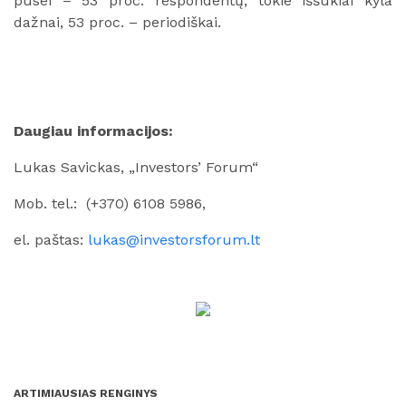
pusei – 53 proc. respondentų, tokie iššūkiai kyla
dažnai, 53 proc. – periodiškai.
Daugiau informacijos:
Lukas Savickas, „Investors’ Forum“
Mob. tel.: (+370) 6108 5986,
el. paštas:
lukas@investorsforum.lt
ARTIMIAUSIAS RENGINYS