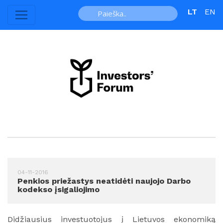
LT
EN
04-11-2016
Penkios priežastys neatidėti naujojo Darbo
kodekso įsigaliojimo
Didžiausius investuotojus į Lietuvos ekonomiką