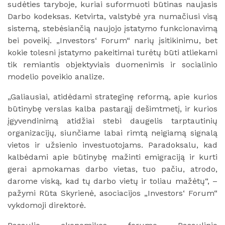
sudėties taryboje, kuriai suformuoti būtinas naujasis
Darbo kodeksas. Ketvirta, valstybė yra numačiusi visą
sistemą, stebėsiančią naujojo įstatymo funkcionavimą
bei poveikį. „Investors‘ Forum“ narių įsitikinimu, bet
kokie tolesni įstatymo pakeitimai turėtų būti atliekami
tik remiantis objektyviais duomenimis ir socialinio
modelio poveikio analize.
„Galiausiai, atidėdami strateginę reformą, apie kurios
būtinybę verslas kalba pastarąjį dešimtmetį, ir kurios
įgyvendinimą atidžiai stebi daugelis tarptautinių
organizacijų, siunčiame labai rimtą neigiamą signalą
vietos ir užsienio investuotojams. Paradoksalu, kad
kalbėdami apie būtinybę mažinti emigraciją ir kurti
gerai apmokamas darbo vietas, tuo pačiu, atrodo,
darome viską, kad tų darbo vietų ir toliau mažėtų“, –
pažymi Rūta Skyrienė, asociacijos „Investors‘ Forum“
vykdomoji direktorė.