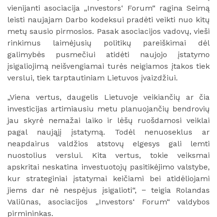
vienijanti asociacija „Investors‘ Forum“ ragina Seimą
leisti naujajam Darbo kodeksui pradėti veikti nuo kitų
metų sausio pirmosios. Pasak asociacijos vadovų, vieši
rinkimus laimėjusių politikų pareiškimai dėl
galimybės pusmečiui atidėti naujojo įstatymo
įsigaliojimą neišvengiamai turės neigiamos įtakos tiek
verslui, tiek tarptautiniam Lietuvos įvaizdžiui.
„Viena vertus, daugelis Lietuvoje veikiančių ar čia
investicijas artimiausiu metu planuojančių bendrovių
jau skyrė nemažai laiko ir lėšų ruošdamosi veiklai
pagal naująjį įstatymą. Todėl nenuoseklus ar
neapdairus valdžios atstovų elgesys gali lemti
nuostolius verslui. Kita vertus, tokie veiksmai
apskritai neskatina investuotojų pasitikėjimo valstybe,
kur strateginiai įstatymai keičiami bei atidėliojami
jiems dar nė nespėjus įsigalioti“, − teigia Rolandas
Valiūnas, asociacijos „Investors‘ Forum“ valdybos
pirmininkas.