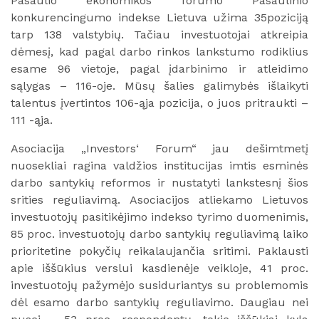
Pasaulio ekonomikos forumo Pasaulinio
konkurencingumo indekse Lietuva užima 35poziciją
tarp 138 valstybių. Tačiau investuotojai atkreipia
dėmesį, kad pagal darbo rinkos lankstumo rodiklius
esame 96 vietoje, pagal įdarbinimo ir atleidimo
sąlygas – 116-oje. Mūsų šalies galimybės išlaikyti
talentus įvertintos 106-ąja pozicija, o juos pritraukti –
111 -ąja.
Asociacija „Investors‘ Forum“ jau dešimtmetį
nuosekliai ragina valdžios institucijas imtis esminės
darbo santykių reformos ir nustatyti lankstesnį šios
srities reguliavimą. Asociacijos atliekamo Lietuvos
investuotojų pasitikėjimo indekso tyrimo duomenimis,
85 proc. investuotojų darbo santykių reguliavimą laiko
prioritetine pokyčių reikalaujančia sritimi. Paklausti
apie iššūkius verslui kasdienėje veikloje, 41 proc.
investuotojų pažymėjo susiduriantys su problemomis
dėl esamo darbo santykių reguliavimo. Daugiau nei