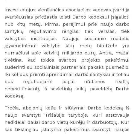
Investuotojus vienijančios asociacijos vadovas įvardija
svarbiausias priežastis leisti Darbo kodeksui įsigalioti
nuo kitų metų. Pirma, perėjimui prie naujo darbo
santykių reguliavimo rengiasi tiek verslas, tiek
valstybės institucijos. Naujojo socialinio modelio
įgyvendinimui valstybė kitų metų biudžete yra
numačiusi apie ketvirtį milijardo eurų. Antra, mažai
tikėtina, kad tokios svarbos projekto pakeitimui
suderinti su socialiniais partneriais pakaks pusmečio.
Iki kol bus priimti sprendimai, darbo santykiai ir toliau
bus reguliuojami pagal nūdienos realijų
nebeatitinkantį, iš sovietinių laikų paveldėtą Darbo
kodeksą.
Trečia, abejonių kelia ir siūlymai Darbo kodeksą iš
naujo svarstyti Trišalėje taryboje, kuri atstovauja
nedidelei daliai darbo vietų kūrėjų ir darbuotojų. Kur
kas tikslingiau įstatymo pakeitimus svarstyti naujos