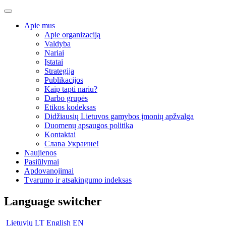
Apie mus
Apie organizaciją
Valdyba
Nariai
Įstatai
Strategija
Publikacijos
Kaip tapti nariu?
Darbo grupės
Etikos kodeksas
Didžiausių Lietuvos gamybos įmonių apžvalga
Duomenų apsaugos politika
Kontaktai
Слава Украине!
Naujienos
Pasiūlymai
Apdovanojimai
Tvarumo ir atsakingumo indeksas
Language switcher
Lietuvių
LT
English
EN