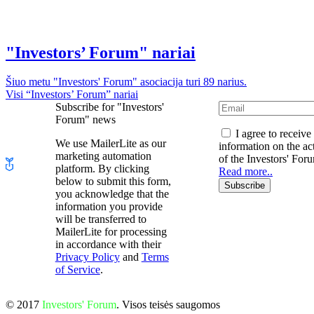
"Investors’ Forum" nariai
Šiuo metu "Investors' Forum" asociacija turi 89 narius.
Visi “Investors’ Forum” nariai
Subscribe for "Investors'
Forum" news
I agree to receive
We use MailerLite as our
information on the act
marketing automation
of the Investors' For
platform. By clicking
Read more..
below to submit this form,
Subscribe
you acknowledge that the
information you provide
will be transferred to
MailerLite for processing
in accordance with their
Privacy Policy
and
Terms
of Service
.
© 2017
Investors' Forum
. Visos teisės saugomos