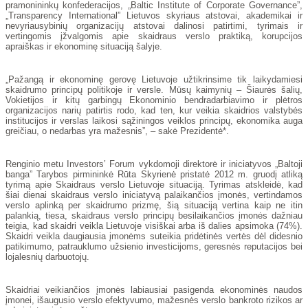
pramonininkų konfederacijos, „Baltic Institute of Corporate Governance”,
„Transparency International” Lietuvos skyriaus atstovai, akademikai ir
nevyriausybinių organizacijų atstovai dalinosi patirtimi, tyrimais ir
vertingomis įžvalgomis apie skaidraus verslo praktiką, korupcijos
apraiškas ir ekonominę situaciją šalyje.
„Pažangą ir ekonominę gerovę Lietuvoje užtikrinsime tik laikydamiesi
skaidrumo principų politikoje ir versle. Mūsų kaimynių – Šiaurės šalių,
Vokietijos ir kitų garbingų Ekonominio bendradarbiavimo ir plėtros
organizacijos narių patirtis rodo, kad ten, kur veikia skaidrios valstybės
institucijos ir verslas laikosi sąžiningos veiklos principų, ekonomika auga
greičiau, o nedarbas yra mažesnis”, – sakė Prezidentė*.
Renginio metu Investors’ Forum vykdomoji direktorė ir iniciatyvos „Baltoji
banga” Tarybos pirmininkė Rūta Skyrienė pristatė 2012 m. gruodį atliką
tyrimą apie Skaidraus verslo Lietuvoje situaciją. Tyrimas atskleidė, kad
šiai dienai skaidraus verslo iniciatyvą palaikančios įmonės, vertindamos
verslo aplinką per skaidrumo prizmę, šią situaciją vertina kaip ne itin
palankią, tiesa, skaidraus verslo principų besilaikančios įmonės dažniau
teigia, kad skaidri veikla Lietuvoje visiškai arba iš dalies apsimoka (74%).
Skaidri veikla daugiausia įmonėms suteikia pridėtinės vertės dėl didesnio
patikimumo, patrauklumo užsienio investicijoms, geresnės reputacijos bei
lojalesnių darbuotojų.
Skaidriai veikiančios įmonės labiausiai pasigenda ekonominės naudos
įmonei, išaugusio verslo efektyvumo, mažesnės verslo bankroto rizikos ar