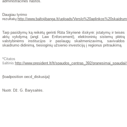
administracinės naštos.
Daugiau tyrimo
rezultatų:
http://www.baltojibanga.lt/uploads/Verslo%20aplinkos%20skaidrum
Tarp pasiūlymų ką reikėtų gerinti Rūta Skyrienė išskyrė: įstatymų ir teisės
aktų vykdymą (angl. Law Enforcement), elektroninių sistemų plėtrą
valstybinėms institucijos ir paslaugų skaitmenizavimą, savivaldos
skaidrumo didinimą, tiesioginių užsienio investicijų į regionus pritraukimą.
*Citatos
šaltinis:
http://www.president.lt/lt/spaudos_centras_392/pranesimai_spauda
{loadposition oecd_diskusija}
Nuotr. Dž. G. Barysaitės.