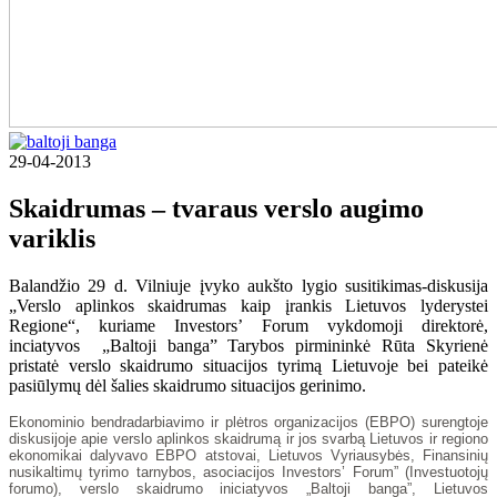
29-04-2013
Skaidrumas – tvaraus verslo augimo
variklis
Balandžio 29 d. Vilniuje įvyko aukšto lygio susitikimas-diskusija
„Verslo aplinkos skaidrumas kaip įrankis Lietuvos lyderystei
Regione“, kuriame Investors’ Forum vykdomoji direktorė,
inciatyvos „Baltoji banga” Tarybos pirmininkė Rūta Skyrienė
pristatė verslo skaidrumo situacijos tyrimą Lietuvoje bei pateikė
pasiūlymų dėl šalies skaidrumo situacijos gerinimo.
Ekonominio bendradarbiavimo ir plėtros organizacijos (EBPO) surengtoje
diskusijoje apie verslo aplinkos skaidrumą ir jos svarbą Lietuvos ir regiono
ekonomikai dalyvavo EBPO atstovai, Lietuvos Vyriausybės, Finansinių
nusikaltimų tyrimo tarnybos, asociacijos Investors’ Forum” (Investuotojų
forumo), verslo skaidrumo iniciatyvos „Baltoji banga”, Lietuvos