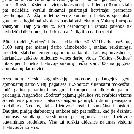
jau įsikūrusius užsienio ir vietos investuotojus. Talentų trūkumas taip
pat neleidžia verslui tinkamai pasirengti ketvirtajai pramonės
revoliucijai. Aukštą pridėtinę vertę kuriančių Lietuvos specialistų
gaunami atlyginimai vis dar smarkiai atsilieka nuo Vakarų Europos
valstybių. Taip yra dėl to, kad darbuotojui į rankas patenka tik
nedidelė dalis sumos, kuri skiriama išlaikyti jo darbo vietai.
Būtent todėl „Sodros“ lubos, siekiančios 60 VDU arba maždaug
3100 eurų per mėnesį darbo užmokesčio į rankas, reikšmingai
prisidėtų stabdant emigraciją ir pritraukiant į Lietuvą investicijas,
kuriančias aukštos pridėtinės vertės darbo vietas. Tokios „Sodros“
lubos per 3 metus Lietuvoje sukurtų mažiausiai 3000 naujų gerai
apmokamų darbo vietų.
Asocijuotų verslo organizacijų nuomone, padaugėjus gerai
apmokamų darbo vietų, pagausės ir „Sodros“ surenkami mokesčiai,
todėl galimi praradimai bus greitai kompensuoti didesniu pajamų
prieaugiu. Augančios „Sodros“ pajamų įplaukos yra svarbios visoms
socialinėms grupėms – atsiras daugiau galimybių didinti pensijas ir
socialines išmokas, taip Lietuvoje realiai sumažinant atskirtį.
Daugiau pinigų darbuotojų rankose taip pat reiškia, kad jie dažniau
naudosis smulkiųjų verslininkų paslaugomis, pirks Lietuvoje
pagamintus produktus. Visa tai reiškia didesnes pajamas visiems
Lietuvos žmonėms.