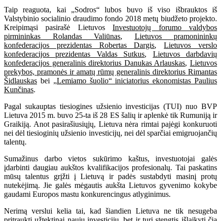
Taip reaguota, kai „Sodros“ lubos buvo iš viso išbrauktos iš
Valstybinio socialinio draudimo fondo 2018 metų biudžeto projekto.
Kreipimąsi pasirašė Lietuvos
Investuotojų forumo valdybos
pirmininkas Rolandas Valiūnas
,
Lietuvos pramonininkų
konfederacijos prezidentas Robertas Dargis
,
Lietuvos verslo
konfederacijos prezidentas Valdas Sutkus
,
Lietuvos darbdavių
konfederacijos generalinis direktorius Danukas Arlauskas
,
Lietuvos
prekybos, pramonės ir amatų rūmų generalinis direktorius Rimantas
Šidlauskas
bei
„Lemiamo šuolio“ iniciatorius ekonomistas Paulius
Kunčinas
.
Pagal sukauptas tiesiogines užsienio investicijas (TUI) nuo BVP
Lietuva 2015 m. buvo 25-ta iš 28 ES šalių ir aplenkė tik Rumuniją ir
Graikiją. Anot pasirašiusiųjų, Lietuva nėra rimtai pajėgi konkuruoti
nei dėl tiesioginių užsienio investicijų, nei dėl sparčiai emigruojančių
talentų.
Sumažinus darbo vietos sukūrimo kaštus, investuotojai galės
įdarbinti daugiau aukštos kvalifikacijos profesionalų. Tai paskatins
mūsų talentus grįžti į Lietuvą ir padės sustabdyti masinį protų
nutekėjimą. Jie galės mėgautis aukšta Lietuvos gyvenimo kokybe
gaudami Europos mastu konkurencingus atlyginimus.
Nerimą verslui kelia tai, kad šiandien Lietuva ne tik nesugeba
pritraukti užtektinai naujų investicijų, bet ir turi stengtis išlaikyti čia