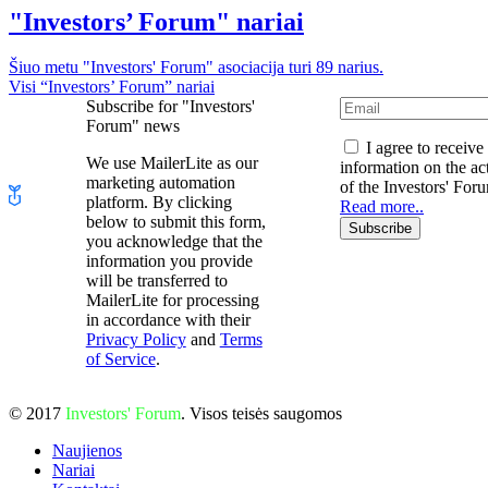
"Investors’ Forum" nariai
Šiuo metu "Investors' Forum" asociacija turi 89 narius.
Visi “Investors’ Forum” nariai
Subscribe for "Investors'
Forum" news
I agree to receive
We use MailerLite as our
information on the act
marketing automation
of the Investors' For
platform. By clicking
Read more..
below to submit this form,
Subscribe
you acknowledge that the
information you provide
will be transferred to
MailerLite for processing
in accordance with their
Privacy Policy
and
Terms
of Service
.
© 2017
Investors' Forum
. Visos teisės saugomos
Naujienos
Nariai