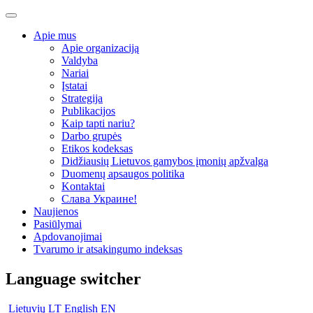
Apie mus
Apie organizaciją
Valdyba
Nariai
Įstatai
Strategija
Publikacijos
Kaip tapti nariu?
Darbo grupės
Etikos kodeksas
Didžiausių Lietuvos gamybos įmonių apžvalga
Duomenų apsaugos politika
Kontaktai
Слава Украине!
Naujienos
Pasiūlymai
Apdovanojimai
Tvarumo ir atsakingumo indeksas
Language switcher
Lietuvių
LT
English
EN