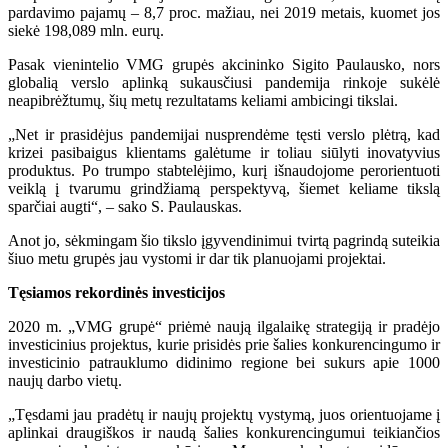
pardavimo pajamų – 8,7 proc. mažiau, nei 2019 metais, kuomet jos
siekė 198,089 mln. eurų.
Pasak vienintelio VMG grupės akcininko Sigito Paulausko, nors
globalią verslo aplinką sukausčiusi pandemija rinkoje sukėlė
neapibrėžtumų, šių metų rezultatams keliami ambicingi tikslai.
„Net ir prasidėjus pandemijai nusprendėme tęsti verslo plėtrą, kad
krizei pasibaigus klientams galėtume ir toliau siūlyti inovatyvius
produktus. Po trumpo stabtelėjimo, kurį išnaudojome perorientuoti
veiklą į tvarumu grindžiamą perspektyvą, šiemet keliame tikslą
sparčiai augti“, – sako S. Paulauskas.
Anot jo, sėkmingam šio tikslo įgyvendinimui tvirtą pagrindą suteikia
šiuo metu grupės jau vystomi ir dar tik planuojami projektai.
Tęsiamos rekordinės investicijos
2020 m. „VMG grupė“ priėmė naują ilgalaikę strategiją ir pradėjo
investicinius projektus, kurie prisidės prie šalies konkurencingumo ir
investicinio patrauklumo didinimo regione bei sukurs apie 1000
naujų darbo vietų.
„Tęsdami jau pradėtų ir naujų projektų vystymą, juos orientuojame į
aplinkai draugiškos ir naudą šalies konkurencingumui teikiančios