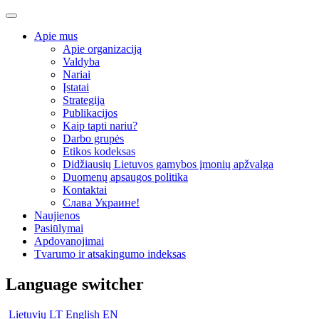
Apie mus
Apie organizaciją
Valdyba
Nariai
Įstatai
Strategija
Publikacijos
Kaip tapti nariu?
Darbo grupės
Etikos kodeksas
Didžiausių Lietuvos gamybos įmonių apžvalga
Duomenų apsaugos politika
Kontaktai
Слава Украине!
Naujienos
Pasiūlymai
Apdovanojimai
Tvarumo ir atsakingumo indeksas
Language switcher
Lietuvių
LT
English
EN