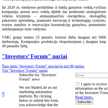
Iki 2020 m. medienos perdirbimo ir baldų gamybos veiklą vysčiusi
kompanija, pernai savo veiklą išplėtė dar penkiomis strateginėmis
veiklos kryptimis – atsinaujinančios energetikos, ekologiškų
pakavimo sprendimų, pramonės inovacijų ir technologijų vystymo,
tvarios statybos ir renovacijos konstrukcijų gamybos, pramoninio
nekilnojamojo turto valdymo.
VMG grupę sudaro 25 įmonės, kuriose dirba daugiau nei 5000
darbuotojų. Kompanijos produkcija eksportuojama į daugiau kaip
40 pasaulio šalių.
"Investors’ Forum" nariai
Šiuo metu "Investors' Forum" asociacija turi 89 narius.
Visi “Investors’ Forum” nariai
Subscribe for "Investors'
Forum" news
I agree to receive
We use MailerLite as our
information on the act
marketing automation
of the Investors' For
platform. By clicking
Read more..
below to submit this form,
Subscribe
you acknowledge that the