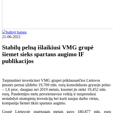
21-06-2021
Stabilų pelną išlaikiusi VMG grupė
šiemet sieks spartaus augimo
IF
publikacijos
Tarptautinei investicinei VMG grupei priklausančios Lietuvos
įmonės pernai uždirbo 19,769 mln. eurų konsoliduoto grynojo pelno
– 1,6 proc. daugiau nei 2019 metais, kuomet jis siekė 19,452 mln.
eurų. Pandemijos metu perorientavusi veiklą ir nusprendusi
nestabdyti strateginių investicijų bei kurti naujas darbo vietas,
kompanija šiemet tikisi spartaus augimo.
Grupė Lietuvoje praėjusiais metais gavo 180,877 mln. eurų