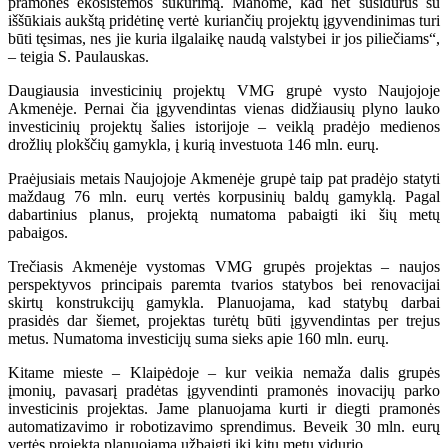
pramonės ekosistemos sukūrimą. Manome, kad net susidūrus su
iššūkiais aukštą pridėtinę vertė kuriančių projektų įgyvendinimas turi
būti tęsimas, nes jie kuria ilgalaikę naudą valstybei ir jos piliečiams“,
– teigia S. Paulauskas.
Daugiausia investicinių projektų VMG grupė vysto Naujojoje
Akmenėje. Pernai čia įgyvendintas vienas didžiausių plyno lauko
investicinių projektų šalies istorijoje – veiklą pradėjo medienos
drožlių plokščių gamykla, į kurią investuota 146 mln. eurų.
Praėjusiais metais Naujojoje Akmenėje grupė taip pat pradėjo statyti
maždaug 76 mln. eurų vertės korpusinių baldų gamyklą. Pagal
dabartinius planus, projektą numatoma pabaigti iki šių metų
pabaigos.
Trečiasis Akmenėje vystomas VMG grupės projektas – naujos
perspektyvos principais paremta tvarios statybos bei renovacijai
skirtų konstrukcijų gamykla. Planuojama, kad statybų darbai
prasidės dar šiemet, projektas turėtų būti įgyvendintas per trejus
metus. Numatoma investicijų suma sieks apie 160 mln. eurų.
Kitame mieste – Klaipėdoje – kur veikia nemaža dalis grupės
įmonių, pavasarį pradėtas įgyvendinti pramonės inovacijų parko
investicinis projektas. Jame planuojama kurti ir diegti pramonės
automatizavimo ir robotizavimo sprendimus. Beveik 30 mln. eurų
vertės projektą planuojama užbaigti iki kitų metų vidurio.