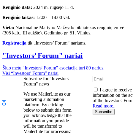
Renginio data:
2024 m. rugsėjo 11 d.
Renginio laikas:
12:00 – 14:00 val.
Vieta:
Nacionalinė Martyno Mažvydo bibliotekos renginių erdvė
(305 kab., III aukšte), Gedimino pr. 51, Vilnius.
Registracija
tik „Investors’ Forum“ nariams.
"Investors’ Forum" nariai
Šiuo metu "Investors' Forum" asociacija turi 89 narius.
Visi “Investors’ Forum” nariai
Subscribe for "Investors'
Forum" news
I agree to receive
We use MailerLite as our
information on the act
marketing automation
of the Investors' For
platform. By clicking
Read more..
below to submit this form,
Subscribe
you acknowledge that the
information you provide
will be transferred to
MailerLite for processing