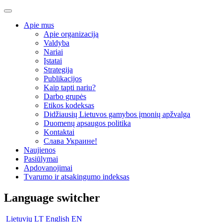
Apie mus
Apie organizaciją
Valdyba
Nariai
Įstatai
Strategija
Publikacijos
Kaip tapti nariu?
Darbo grupės
Etikos kodeksas
Didžiausių Lietuvos gamybos įmonių apžvalga
Duomenų apsaugos politika
Kontaktai
Слава Украине!
Naujienos
Pasiūlymai
Apdovanojimai
Tvarumo ir atsakingumo indeksas
Language switcher
Lietuvių
LT
English
EN