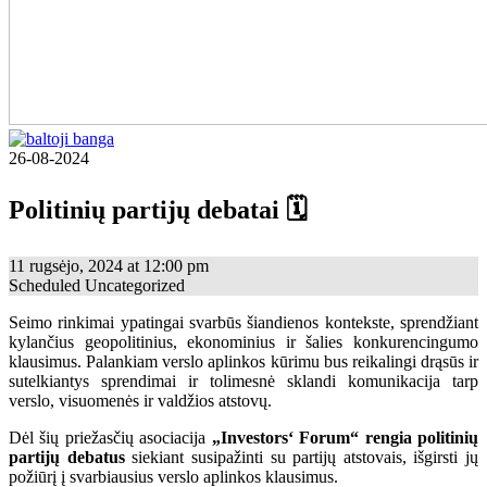
26-08-2024
Politinių partijų debatai 🗓
11 rugsėjo, 2024
at
12:00 pm
Scheduled
Uncategorized
Seimo rinkimai ypatingai svarbūs šiandienos kontekste, sprendžiant
kylančius geopolitinius, ekonominius ir šalies konkurencingumo
klausimus. Palankiam verslo aplinkos kūrimu bus reikalingi drąsūs ir
sutelkiantys sprendimai ir tolimesnė sklandi komunikacija tarp
verslo, visuomenės ir valdžios atstovų.
Dėl šių priežasčių asociacija
„Investors‘ Forum“ rengia politinių
partijų debatus
siekiant susipažinti su partijų atstovais, išgirsti jų
požiūrį į svarbiausius verslo aplinkos klausimus.