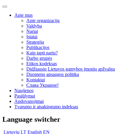
Apie mus
Apie organizaciją
Valdyba
Nariai
Įstatai
Strategija
Publikacijos
Kaip tapti nariu?
Darbo grupės
Etikos kodeksas
Didžiausių Lietuvos gamybos įmonių apžvalga
Duomenų apsaugos politika
Kontaktai
Слава Украине!
Naujienos
Pasiūlymai
Apdovanojimai
Tvarumo ir atsakingumo indeksas
Language switcher
Lietuvių
LT
English
EN