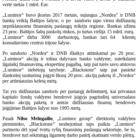
vertė siekia 1 mlrd. Eur.
„Luminor“ buvo įkurtas 2017 metais, sujungus „Nordea“ ir DNB
bankų veiklą Baltijos šalyse, o po sandorio tapo vienu didžiausių
nepriklausomu finansinių paslaugų teikėju regione. Bankas užima
23 proc. Baltijos šalių paskolų rinkos, jo turtas viršija 15 mlrd. eurų.
„Luminor“ dirba 3000 darbuotojų, bankas turi 64 klientų
konsultavimo centrus trijose šalyse.
Po sandorio „Nordea“ ir DNB išlaikys atitinkamai po 20 proc.
„Luminor“ akcijų ir toliau dalyvaus banko valdyme, suteikdami
ilgalaikį finansavimą, ekspertinę pagalbą, taip pat turės savo atstovus
„Luminor“ stebėtojų taryboje. „Blackstone” taip pat pasiekė
išankstinį susitarimą įsigyti likusį 20 proc. akcijų paketą iš „Nordea“
per artimiausius keletą metų.
Tai yra didžiausias sandoris per pastarąjį dešimtmetį, kai privataus
kapitalo fondų valdymo bendrovė įsigyja pagrindinį universalaus
banko akcijų paketą ir antras didžiausias finansų bendrovės
įsigijimas Baltijos šalyse nuo 1995 metų.
Pasak
Nilso Melngailio
,
„Luminor group“ direktorių valdybos
pirmininko, „Blackstone” neabejotinai taps puikiu „Luminor“
partneriu dėl ypač tvirtų ryšių finansinių paslaugų sektoriuje, be to,
bendrovė turi sėkmingą ilgametę darbo patirtį skatinant verslo plėtrą.