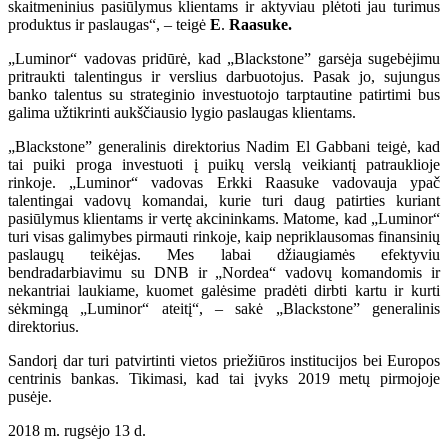
skaitmeninius pasiūlymus klientams ir aktyviau plėtoti jau turimus
produktus ir paslaugas“, – teigė
E
.
Raasuke.
„Luminor“ vadovas pridūrė, kad „Blackstone” garsėja sugebėjimu
pritraukti talentingus ir verslius darbuotojus. Pasak jo, sujungus
banko talentus su strateginio investuotojo tarptautine patirtimi bus
galima užtikrinti aukščiausio lygio paslaugas klientams.
„Blackstone” generalinis direktorius Nadim El Gabbani teigė, kad
tai puiki proga investuoti į puikų verslą veikiantį patrauklioje
rinkoje. „Luminor“ vadovas Erkki Raasuke vadovauja ypač
talentingai vadovų komandai, kurie turi daug patirties kuriant
pasiūlymus klientams ir vertę akcininkams. Matome, kad „Luminor“
turi visas galimybes pirmauti rinkoje, kaip nepriklausomas finansinių
paslaugų teikėjas. Mes labai džiaugiamės efektyviu
bendradarbiavimu su DNB ir „Nordea“ vadovų komandomis ir
nekantriai laukiame, kuomet galėsime pradėti dirbti kartu ir kurti
sėkmingą „Luminor“ ateitį“, – sakė „Blackstone” generalinis
direktorius.
Sandorį dar turi patvirtinti vietos priežiūros institucijos bei Europos
centrinis bankas. Tikimasi, kad tai įvyks 2019 metų pirmojoje
pusėje.
2018 m. rugsėjo 13 d.