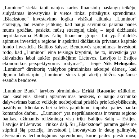
„Luminor“ siekia tapti naujos kartos finansinių paslaugų teikėju,
siūlydamas inovatyvius ir vietos rinkai pritaikytus sprendimus.
„Blackstone” investavimo logika visiškai atitinka „Luminor“
strategiją, tad esame įsitikinę, kad naujo savininko parama padės
mums greičiau pasiekti mūsų strateginį tikslą – tapti didžiausia
nepriklausoma Baltijos šalių finansine grupe. Tai ypač didelės
apimties investicija regione ir apskritai didžiausia privataus kapitalo
fondo investicija Baltijos šalyse. Bendrovės sprendimas investuoti
rodo, kad „Luminor“ eina teisinga kryptimi, be to, investicija yra
akivaizdus labai aukšto pasitikėjimo Lietuvos, Latvijos ir Estijos
ekonomikos perspektyvomis įrodymas“, – teigė
Nils Melngailis.
„Luminor“ direktorių valdybos pirmininkas atkreipė dėmesį, kad
ilguoju laikotarpiu „Luminor“ sieks tapti akcijų biržos sąrašuose
esančia bendrove.
„Luminor Bank“ tarybos pirmininkas
Erkki Raasuke
užtikrino,
kad kasdienis klientų aptarnavimas nesikeis, o naujo akcininko
dalyvavimas banko veikloje neabejotinai prisidės prie kokybiškesnių
pasiūlymų klientams bei suteiks papildomų impulsų paties banko
komandos darbui. „Luminor“ yra nepriklausomas ir tvarus regiono
bankas, užimantis reikšmingą visų trijų Baltijos šalių – Estijos,
Latvijos ir Lietuvos – rinkos dalį. Su „Blackstone” parama galėsime
stiprinti šią poziciją, investuoti į inovatyvius ir daug galimybių
atveriančius technologinius sprendimus, kurie padės plėsti mūsų