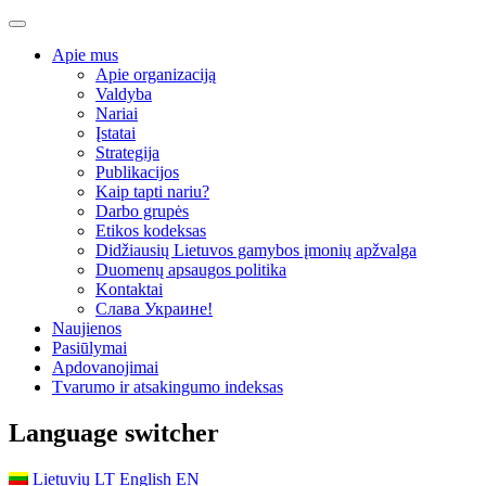
Apie mus
Apie organizaciją
Valdyba
Nariai
Įstatai
Strategija
Publikacijos
Kaip tapti nariu?
Darbo grupės
Etikos kodeksas
Didžiausių Lietuvos gamybos įmonių apžvalga
Duomenų apsaugos politika
Kontaktai
Слава Украине!
Naujienos
Pasiūlymai
Apdovanojimai
Tvarumo ir atsakingumo indeksas
Language switcher
Lietuvių
LT
English
EN