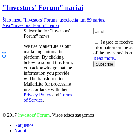
"Investors’ Forum" nariai
Šiuo metu "Investors' Forum" asociacija turi 89 narius.
Visi “Investors’ Forum” nariai
Subscribe for "Investors'
Forum" news
I agree to receive
We use MailerLite as our
information on the act
marketing automation
of the Investors' For
platform. By clicking
Read more..
below to submit this form,
Subscribe
you acknowledge that the
information you provide
will be transferred to
MailerLite for processing
in accordance with their
Privacy Policy
and
Terms
of Service
.
© 2017
Investors' Forum
. Visos teisės saugomos
Naujienos
Nariai