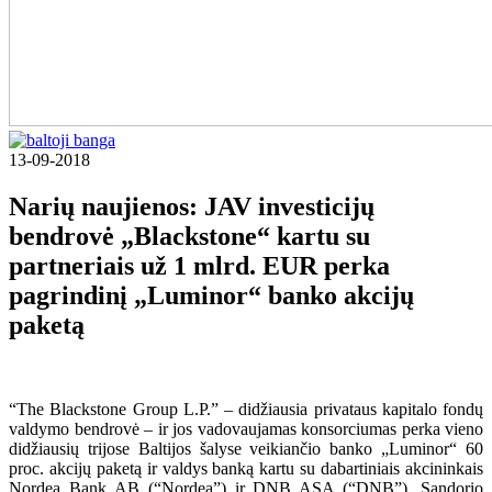
13-09-2018
Narių naujienos: JAV investicijų
bendrovė „Blackstone“ kartu su
partneriais už 1 mlrd. EUR perka
pagrindinį „Luminor“ banko akcijų
paketą
“The Blackstone Group L.P.” – didžiausia privataus kapitalo fondų
valdymo bendrovė – ir jos vadovaujamas konsorciumas perka vieno
didžiausių trijose Baltijos šalyse veikiančio banko „Luminor“ 60
proc. akcijų paketą ir valdys banką kartu su dabartiniais akcininkais
Nordea Bank AB (“Nordea”) ir DNB ASA (“DNB”). Sandorio