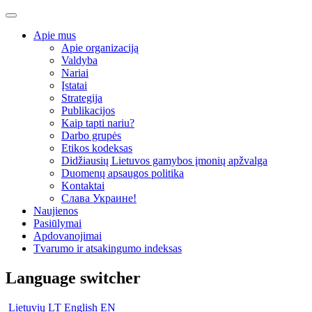
Apie mus
Apie organizaciją
Valdyba
Nariai
Įstatai
Strategija
Publikacijos
Kaip tapti nariu?
Darbo grupės
Etikos kodeksas
Didžiausių Lietuvos gamybos įmonių apžvalga
Duomenų apsaugos politika
Kontaktai
Слава Украине!
Naujienos
Pasiūlymai
Apdovanojimai
Tvarumo ir atsakingumo indeksas
Language switcher
Lietuvių
LT
English
EN