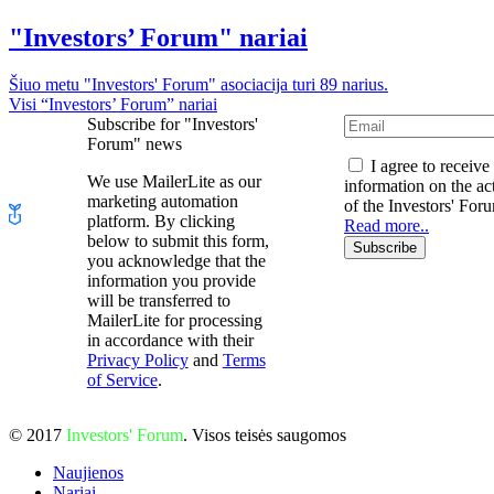
"Investors’ Forum" nariai
Šiuo metu "Investors' Forum" asociacija turi 89 narius.
Visi “Investors’ Forum” nariai
Subscribe for "Investors'
Forum" news
I agree to receive
We use MailerLite as our
information on the act
marketing automation
of the Investors' For
platform. By clicking
Read more..
below to submit this form,
Subscribe
you acknowledge that the
information you provide
will be transferred to
MailerLite for processing
in accordance with their
Privacy Policy
and
Terms
of Service
.
© 2017
Investors' Forum
. Visos teisės saugomos
Naujienos
Nariai