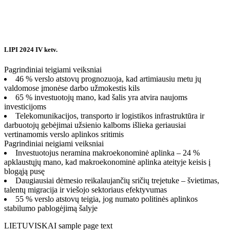
LIPI 2024 IV ketv.
Pagrindiniai teigiami veiksniai
46 % verslo atstovų prognozuoja, kad artimiausiu metu jų
valdomose įmonėse darbo užmokestis kils
65 % investuotojų mano, kad šalis yra atvira naujoms
investicijoms
Telekomunikacijos, transporto ir logistikos infrastruktūra ir
darbuotojų gebėjimai užsienio kalboms išlieka geriausiai
vertinamomis verslo aplinkos sritimis
Pagrindiniai neigiami veiksniai
Investuotojus neramina makroekonominė aplinka – 24 %
apklaustųjų mano, kad makroekonominė aplinka ateityje keisis į
blogąją pusę
Daugiausiai dėmesio reikalaujančių sričių trejetuke – švietimas,
talentų migracija ir viešojo sektoriaus efektyvumas
55 % verslo atstovų teigia, jog numato politinės aplinkos
stabilumo pablogėjimą šalyje
LIETUVISKAI sample page text