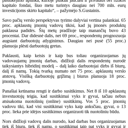
pasitikėjimo aplinka, kurioje puikiai jaučiasi ir privataus bei rizikos
kapitalo fondai, šiuo metu turintys daugiau nei 700 mln. eurų
investicijoms skirto kapitalo“, – pažymėjo S.Gustainis.
Savo pačių verslo perspektyvas tyrimo dalyviai vertina palankiai. 65
proc. apklaustų įmonių vadovų tikisi, kad jų įmonės produktų
paklausa padidės. Šių metų pradžioje taip manančių buvo 43
procentai. Dar didesnė dalis, net 69 proc., respondentų prognozuoja
augsiant darbuotojų atlyginimus. Daugiau nei pusė (55 proc.)
planuoja plėsti darbuotojų gretas.
Paklausti, kaip keisis ir kaip bus toliau organizuojamas jų
vadovaujamų įmonių darbas, didžioji dalis respondentų nurodė
taikysiantys hibridinį modelį – dalį laiko darbuotojai dirbs iš biurų,
dalį iš namų. Tokią tvarką numato net 75 proc. apklaustų verslo
atstovų. Visišką darbuotojų grįžimą į biurus planuoja 18 proc.
įmonių vadovų.
Panašiai ketinama rengti ir darbo susitikimus. Net 8 iš 10 apklaustų
investuotojų teigia, kad susitikimai vyks ir gyvai, tačiau nebus
atsisakoma nuotolinių (online) susitikimų. Vos 5 proc. įmonių
vadovu tiki, kad visi susitikimai vyks kaip anksčiau, gyvai, o 13
proc. lieka prie idėjos susitikimus organizuoti tik nuotoliniu būdu.
Nors didžioji vadovų dalis nurodo, kad darbas bus organizuojamas
tiek iš biurų, tiek iš namų, o susitikimai taip pat vyks ir gyvai ir