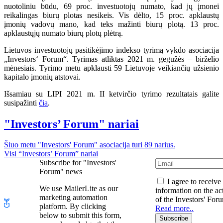
nuotoliniu būdu, 69 proc. investuotojų numato, kad jų įmonei
reikalingas biurų plotas nesikeis. Vis dėlto, 15 proc. apklaustų
įmonių vadovų mano, kad teks mažinti biurų plotą. 13 proc.
apklaustųjų numato biurų plotų plėtrą.
Lietuvos investuotojų pasitikėjimo indekso tyrimą vykdo asociacija
„Investors‘ Forum“. Tyrimas atliktas 2021 m. gegužės – birželio
mėnesiais. Tyrimo metu apklausti 59 Lietuvoje veikiančių užsienio
kapitalo įmonių atstovai.
Išsamiau su LIPI 2021 m. II ketvirčio tyrimo rezultatais galite
susipažinti
čia
.
"Investors’ Forum" nariai
Šiuo metu "Investors' Forum" asociacija turi 89 narius.
Visi “Investors’ Forum” nariai
Subscribe for "Investors'
Forum" news
I agree to receive
We use MailerLite as our
information on the act
marketing automation
of the Investors' For
platform. By clicking
Read more..
below to submit this form,
Subscribe