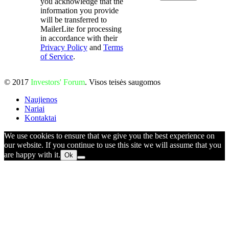
you acknowledge that the
information you provide
will be transferred to
MailerLite for processing
in accordance with their
Privacy Policy
and
Terms
of Service
.
© 2017
Investors' Forum
. Visos teisės saugomos
Naujienos
Nariai
Kontaktai
We use cookies to ensure that we give you the best experience on
our website. If you continue to use this site we will assume that you
are happy with it.
Ok