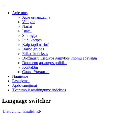
Apie mus
Apie organizaciją
Valdyba
Nariai
Įstatai
Strategija
Publikacijos
Kaip tapti nariu?
Darbo grupės
Etikos kodeksas
Didžiausių Lietuvos gamybos įmonių apžvalga
Duomenų apsaugos politika
Kontaktai
Слава Украине!
Naujienos
Pasiūlymai
Apdovanojimai
Tvarumo ir atsakingumo indeksas
Language switcher
Lietuvių
LT
English
EN