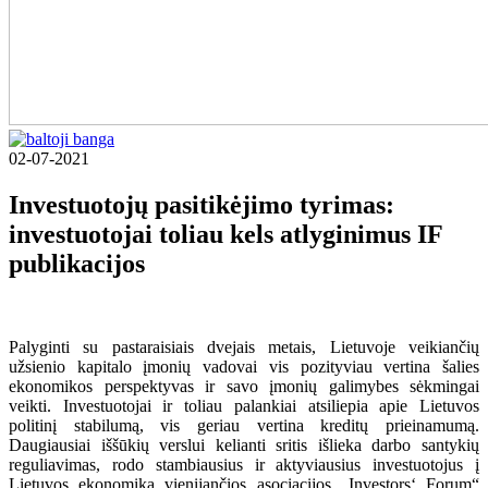
02-07-2021
Investuotojų pasitikėjimo tyrimas:
investuotojai toliau kels atlyginimus
IF
publikacijos
Palyginti su pastaraisiais dvejais metais, Lietuvoje veikiančių
užsienio kapitalo įmonių vadovai vis pozityviau vertina šalies
ekonomikos perspektyvas ir savo įmonių galimybes sėkmingai
veikti. Investuotojai ir toliau palankiai atsiliepia apie Lietuvos
politinį stabilumą, vis geriau vertina kreditų prieinamumą.
Daugiausiai iššūkių verslui kelianti sritis išlieka darbo santykių
reguliavimas, rodo stambiausius ir aktyviausius investuotojus į
Lietuvos ekonomiką vienijančios asociacijos „Investors‘ Forum“