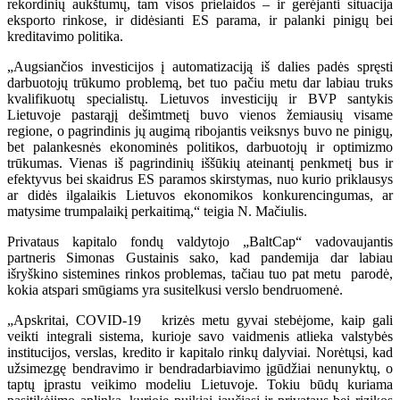
rekordinių aukštumų, tam visos prielaidos – ir gerėjanti situacija
eksporto rinkose, ir didėsianti ES parama, ir palanki pinigų bei
kreditavimo politika.
„Augsiančios investicijos į automatizaciją iš dalies padės spręsti
darbuotojų trūkumo problemą, bet tuo pačiu metu dar labiau truks
kvalifikuotų specialistų. Lietuvos investicijų ir BVP santykis
Lietuvoje pastarąjį dešimtmetį buvo vienos žemiausių visame
regione, o pagrindinis jų augimą ribojantis veiksnys buvo ne pinigų,
bet palankesnės ekonominės politikos, darbuotojų ir optimizmo
trūkumas. Vienas iš pagrindinių iššūkių ateinantį penkmetį bus ir
efektyvus bei skaidrus ES paramos skirstymas, nuo kurio priklausys
ar didės ilgalaikis Lietuvos ekonomikos konkurencingumas, ar
matysime trumpalaikį perkaitimą,“ teigia N. Mačiulis.
Privataus kapitalo fondų valdytojo „BaltCap“ vadovaujantis
partneris Simonas Gustainis sako, kad pandemija dar labiau
išryškino sistemines rinkos problemas, tačiau tuo pat metu parodė,
kokia atspari smūgiams yra susitelkusi verslo bendruomenė.
„Apskritai, COVID-19 krizės metu gyvai stebėjome, kaip gali
veikti integrali sistema, kurioje savo vaidmenis atlieka valstybės
institucijos, verslas, kredito ir kapitalo rinkų dalyviai. Norėtųsi, kad
užsimezgę bendravimo ir bendradarbiavimo įgūdžiai nenunyktų, o
taptų įprastu veikimo modeliu Lietuvoje. Tokiu būdų kuriama