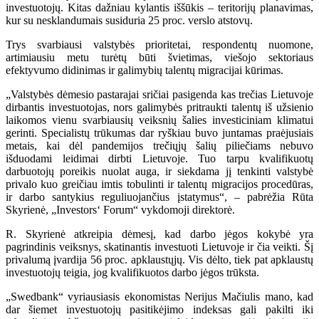
investuotojų. Kitas dažniau kylantis iššūkis – teritorijų planavimas,
kur su nesklandumais susiduria 25 proc. verslo atstovų.
Trys svarbiausi valstybės prioritetai, respondentų nuomone,
artimiausiu metu turėtų būti švietimas, viešojo sektoriaus
efektyvumo didinimas ir galimybių talentų migracijai kūrimas.
„Valstybės dėmesio pastarajai sričiai pasigenda kas trečias Lietuvoje
dirbantis investuotojas, nors galimybės pritraukti talentų iš užsienio
laikomos vienu svarbiausių veiksnių šalies investiciniam klimatui
gerinti. Specialistų trūkumas dar ryškiau buvo juntamas praėjusiais
metais, kai dėl pandemijos trečiųjų šalių piliečiams nebuvo
išduodami leidimai dirbti Lietuvoje. Tuo tarpu kvalifikuotų
darbuotojų poreikis nuolat auga, ir siekdama jį tenkinti valstybė
privalo kuo greičiau imtis tobulinti ir talentų migracijos procedūras,
ir darbo santykius reguliuojančius įstatymus“, – pabrėžia Rūta
Skyrienė, „Investors‘ Forum“ vykdomoji direktorė.
R.
Skyrienė atkreipia dėmesį, kad darbo jėgos kokybė yra
pagrindinis veiksnys, skatinantis investuoti Lietuvoje ir čia veikti. Šį
privalumą įvardija 56 proc. apklaustųjų. Vis dėlto, tiek pat apklaustų
investuotojų teigia, jog kvalifikuotos darbo jėgos trūksta.
„Swedbank“ vyriausiasis ekonomistas Nerijus Mačiulis mano, kad
dar šiemet investuotojų pasitikėjimo indeksas gali pakilti iki