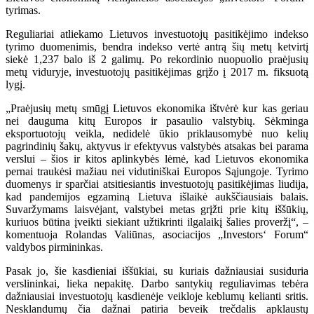
tyrimas.
Reguliariai atliekamo Lietuvos investuotojų pasitikėjimo indekso
tyrimo duomenimis, bendra indekso vertė antrą šių metų ketvirtį
siekė 1,237 balo iš 2 galimų. Po rekordinio nuopuolio praėjusių
metų viduryje, investuotojų pasitikėjimas grįžo į 2017 m. fiksuotą
lygį.
„Praėjusių metų smūgį Lietuvos ekonomika ištvėrė kur kas geriau
nei dauguma kitų Europos ir pasaulio valstybių. Sėkminga
eksportuotojų veikla, nedidelė ūkio priklausomybė nuo kelių
pagrindinių šakų, aktyvus ir efektyvus valstybės atsakas bei parama
verslui – šios ir kitos aplinkybės lėmė, kad Lietuvos ekonomika
pernai traukėsi mažiau nei vidutiniškai Europos Sąjungoje. Tyrimo
duomenys ir sparčiai atsitiesiantis investuotojų pasitikėjimas liudija,
kad pandemijos egzaminą Lietuva išlaikė aukščiausiais balais.
Suvaržymams laisvėjant, valstybei metas grįžti prie kitų iššūkių,
kuriuos būtina įveikti siekiant užtikrinti ilgalaikį šalies proveržį“, –
komentuoja Rolandas Valiūnas, asociacijos „Investors‘ Forum“
valdybos pirmininkas.
Pasak jo, šie kasdieniai iššūkiai, su kuriais dažniausiai susiduria
verslininkai, lieka nepakitę. Darbo santykių reguliavimas tebėra
dažniausiai investuotojų kasdienėje veikloje keblumų kelianti sritis.
Nesklandumų čia dažnai patiria beveik trečdalis apklaustų